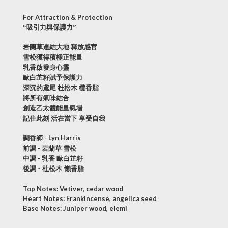
For Attraction & Protection
“吸引力與保護力”
岩蘭草連結大地 釋放感官
雪松獲得積極正能量
乳香啟發身心靈
歐白芷籽賦予保護力
深沉的鳶尾 杜松木 欖香脂
將所有氣味結合
創造乙太體能量氣場
記住此刻 活在當下 享受自我
調香師 - Lyn Harris
前調 - 岩蘭草 雪松
中調 - 乳香 歐白芷籽
-
後調
杜松木
懶香脂
Top Notes: Vetiver, cedar wood
Heart Notes: Frankincense, angelica seed
Base Notes: Juniper wood, elemi