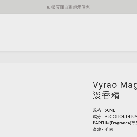
⚡️額外8折消費滿千免運費⚡️
結帳頁面自動顯示優惠
⚡️額外8折消費滿千免運費⚡️
Vyrao Ma
淡香精
規格 - 50ML
成分 - ALCOHOL DENAT.
PARFUM(Fragranc
產地 - 英國