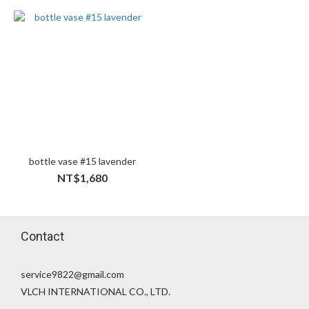
bottle vase #15 lavender
NT$1,680
Contact
service9822@gmail.com
VLCH INTERNATIONAL CO., LTD.