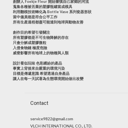
創辦人 Foekje Fleur 開始審慎自己家鄉的河流
蒐集各種被丟棄的塑膠瓶罐當成模具
利用翻模技術轉化為 Bottle Vase 系列瓷器形狀
當中僱員都是符合公平工作
所有生產過程都盡可能達到地球與動物友善
創作目的希望引發關注
所有塑膠都是不可生物降解的存在
只會分解成塑膠微粒
入侵食物鏈 極度危險
威脅影響所有地球上的物種與人類
設計看似玩味 色彩繽紛的產品
事實上背後來自嚴重的環境污染
目標是傳遞意識 希望透過自身產品
讓人在每一天試著為生態環境開始做出改變
Contact
service9822@gmail.com
VLCH INTERNATIONAL CO., LTD.