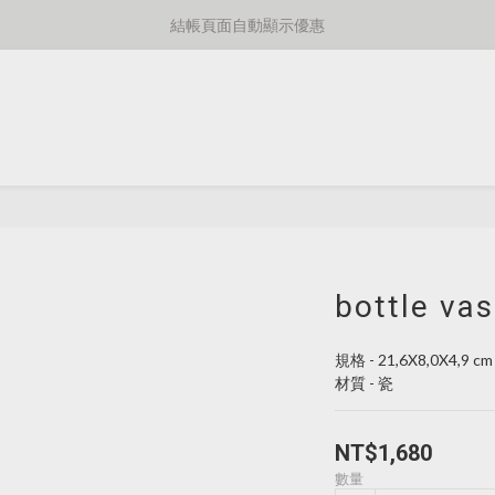
⚡️額外8折消費滿千免運費⚡️
結帳頁面自動顯示優惠
⚡️額外8折消費滿千免運費⚡️
bottle va
規格 - 21,6X8,0X4,9 cm
材質 - 瓷
NT$1,680
數量