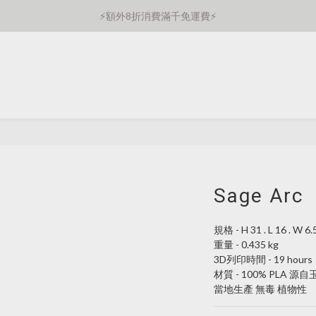
⚡️額外8折消費滿千免運費⚡️
⚡️額外8折消費滿千免運費⚡️
結帳頁面自動顯示優惠
⚡️額外8折消費滿千免運費⚡️
Sage Arc
規格 - H 31 . L 16 . W 6.
重量 - 0.435 kg
3D列印時間 - 19 hours
材質 - 100% PLA 源
當地生產 無毒 植物性