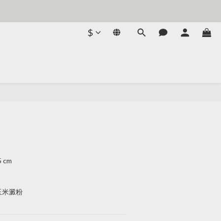
$
5 cm
自玉米澱粉