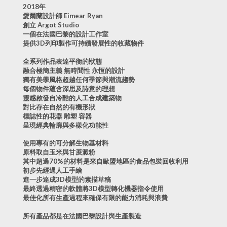
2018年
愛爾蘭設計師 Eimear Ryan
創立 Argot Studio
一個在法國巴黎的設計工作室
提供3D列印製作可持續發展性的收藏物件
全系列作品表達平衡的狀態
融合極簡主義 無時間性 永恆的設計
獨有美學風格超越任何季節與潮流趨勢
每個物件蘊含深思及詩意的理想
靈感啟發自冷酷的人工合成建築物
對比存在自然的有機形狀
標誌性的花器 雕塑 容器
呈現經典輪廓與多樣化功能性
使用專有的可分解生物基材料
原料取自玉米與甘蔗澱粉
其中超過70%的材料是來自歐盟地區的食品包裝回收利用
初步先經過人工手繪
進一步達成3D模型的素描草稿
最終透過精密的軟體將3D模型轉化機器指令使用
最佳化所有生產過程來確保有限的能力消耗與浪費
所有產品都是在法國巴黎設計與生產製造