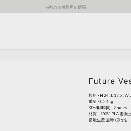
⚡️額外8折消費滿千免運費⚡️
結帳頁面自動顯示優惠
⚡️額外8折消費滿千免運費⚡️
Future Ve
規格 - H 24 . L 17.5 . W 
重量 - 0.23 kg
3D列印時間 - 9 hours
材質 - 100% PLA 源
當地生產 無毒 植物性