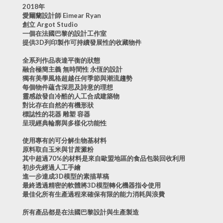
2018年
愛爾蘭設計師 Eimear Ryan
創立 Argot Studio
一個在法國巴黎的設計工作室
提供3D列印製作可持續發展性的收藏物件
全系列作品表達平衡的狀態
融合極簡主義 無時間性 永恆的設計
獨有美學風格超越任何季節與潮流趨勢
每個物件蘊含深思及詩意的理想
靈感啟發自冷酷的人工合成建築物
對比存在自然的有機形狀
標誌性的花器 雕塑 容器
呈現經典輪廓與多樣化功能性
使用專有的可分解生物基材料
原料取自玉米與甘蔗澱粉
其中超過70%的材料是來自歐盟地區的食品包裝回收利用
初步先經過人工手繪
進一步達成3D模型的素描草稿
最終透過精密的軟體將3D模型轉化機器指令使用
最佳化所有生產過程來確保有限的能力消耗與浪費
所有產品都是在法國巴黎設計與生產製造