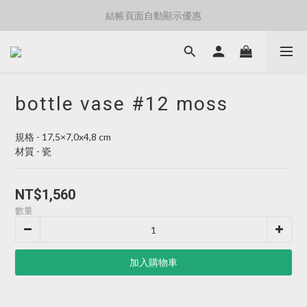
⚡️額外8折消費滿千免運費⚡️
結帳頁面自動顯示優惠
⚡️額外8折消費滿千免運費⚡️
bottle vase #12 moss
規格 - 17,5×7,0x4,8 cm
材質 - 瓷
NT$1,560
數量
加入購物車