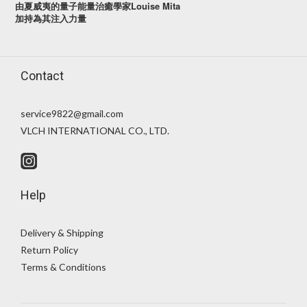
Louise Mita
由夏威夷的量子能量治癒學家
加持
為其注入力量
Contact
service9822@gmail.com
VLCH INTERNATIONAL CO., LTD.
Help
Delivery & Shipping
Return Policy
Terms & Conditions