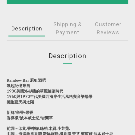
Shipping &
Customer
Description
Payment
Reviews
Description
彩虹酒吧
Rainbow Bar
喚起記憶來自
1980
美國洛杉磯的華麗搖滾時代
1960
與
1970
年代美國西海岸生活風格與音樂場景
擁抱藍天與太陽
新鮮
/
辛香
/
果香
香檸檬
/
波本威士忌
/
岩蘭草
前調－印蒿
.
香檸檬
.
絲柏
.
木質
.
小荳蔻
.
中調－海洋微風香調
.
新鮮羅勒
.
欖香脂
.
苦艾
.
葡萄籽
.
波本威士忌
.