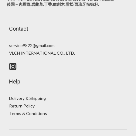
後調－肉豆蔻
.
岩蘭草
.
丁香
.
癒創木
.
雪松
.
西班牙辣椒籽
.
Contact
service9822@gmail.com
VLCH INTERNATIONAL CO., LTD.
Help
Delivery & Shipping
Return Policy
Terms & Conditions